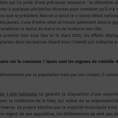
ats qui l’a privé d’une précieuse ressource : la détention 
rter à quelques péripéties récentes pour constater qu‘il n’a 
res que le président Macron a lancé le « Grand débat nation
ets jaunes. L’une d’entre elles se trouve justement dans le
pro
améliorer le statut du maire et de renforcer son rôle.
e premier tour aura lieu le 15 mars 2020, les efforts déplo
anter dans les mairies disent bien l’intérêt qui s’attache a
maire sur la commune ? Quels sont les organes de contrôle d
directement par la population mais par son conseil, il conce
 de 1 000 habitants
lui garantit la disposition d’une majorit
ec la confection de la liste, qui relève de sa responsabilité
 l’inverse. Sa propre élection par la majorité municipale n’est 
s le regard de son opposition, les délibérations ne sont pas d