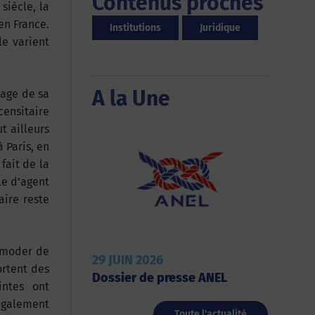
Contenus proches
siècle, la
en France.
Institutions
Juridique
le varient
A la Une
sage de sa
censitaire
t ailleurs
à Paris, en
fait de la
le d’agent
aire reste
.
ommoder de
29 JUIN 2026
ortent des
Dossier de presse ANEL
intes ont
 également
Toute l'actualité