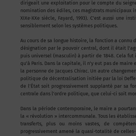
dirigeait une exploitation pour le compte du seigneu
nomination des édiles, ces magistrats municipaux i
XIXe-XXe siècle, Fayard, 1993). C’est aussi une ins
sensiblement selon les systèmes politiques.
Au cours de sa longue histoire, la fonction a connu 
désignation par le pouvoir central, dont il était l’a
puis universel (masculin) à partir de 1848. Cela fut
qu’à Paris. Dans la capitale, il n’y eut pas de maire e
la personne de Jacques Chirac. Un autre changement
politique de décentralisation initiée par la loi Deff
de l’État soit progressivement supplanté par sa fon
centrale dans l’ordre politique, que celui-ci soit m
Dans la période contemporaine, le maire a pourtant
la « révolution » intercommunale. Tous les établi
transferts, plus ou moins vastes, de compéte
progressivement amené la quasi-totalité de celles-c