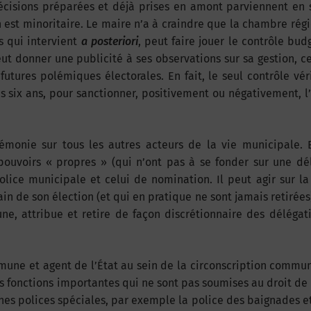
décisions préparées et déjà prises en amont parviennent en 
n est minoritaire. Le maire n’a à craindre que la chambre rég
s qui intervient
a posteriori
, peut faire jouer le contrôle bud
eut donner une publicité à ses observations sur sa gestion, c
futures polémiques électorales. En fait, le seul contrôle vér
es six ans, pour sanctionner, positivement ou négativement, l
gémonie sur tous les autres acteurs de la vie municipale.
 pouvoirs « propres » (qui n’ont pas à se fonder sur une dé
olice municipale et celui de nomination. Il peut agir sur l
n de son élection (et qui en pratique ne sont jamais retirées)
ne, attribue et retire de façon discrétionnaire des délégat
une et agent de l’État au sein de la circonscription commun
 des fonctions importantes qui ne sont pas soumises au droit de
aines polices spéciales, par exemple la police des baignades et