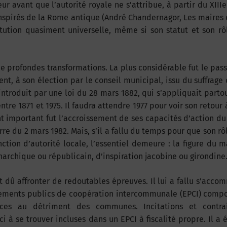
r avant que l’autorité royale ne s’attribue, à partir du XIIIe 
nspirés de la Rome antique (André Chandernagor, Les maires 
titution quasiment universelle, même si son statut et son rô
de profondes transformations. La plus considérable fut le pas
gent, à son élection par le conseil municipal, issu du suffrage 
 introduit par une loi du 28 mars 1882, qui s’appliquait partou
ntre 1871 et 1975. Il faudra attendre 1977 pour voir son retour 
 important fut l’accroissement de ses capacités d’action du 
erre du 2 mars 1982. Mais, s’il a fallu du temps pour que son rô
ction d’autorité locale, l’essentiel demeure : la figure du m
onarchique ou républicain, d’inspiration jacobine ou girondine
 dû affronter de redoutables épreuves. Il lui a fallu s’acc
ssements publics de coopération intercommunale (EPCI) comp
nces au détriment des communes. Incitations et contra
i à se trouver incluses dans un EPCI à fiscalité propre. Il a