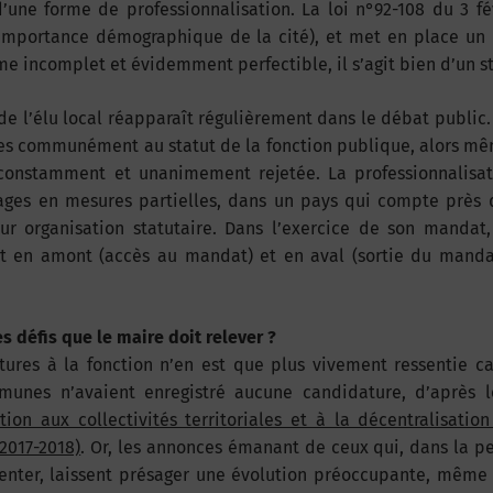
une forme de professionnalisation. La loi n°92-108 du 3 fé
’importance démographique de la cité), et met en place un 
e incomplet et évidemment perfectible, il s’agit bien d’un st
 de l’élu local réapparaît régulièrement dans le débat public.
tées communément au statut de la fonction publique, alors m
 constamment et unanimement rejetée. La professionnalisat
lages en mesures partielles, dans un pays qui compte près 
r organisation statutaire. Dans l’exercice de son mandat,
st en amont (accès au mandat) et en aval (sortie du manda
es défis que le maire doit relever ?
ures à la fonction n’en est que plus vivement ressentie ca
mmunes n’avaient enregistré aucune candidature, d’après 
on aux collectivités territoriales et à la décentralisatio
2017-2018)
. Or, les annonces émanant de ceux qui, dans la p
enter, laissent présager une évolution préoccupante, même 