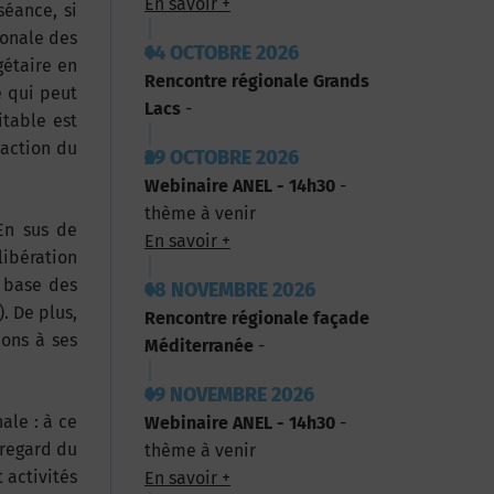
En savoir +
séance, si
ionale des
14 OCTOBRE 2026
gétaire en
Rencontre régionale Grands
e qui peut
Lacs
-
itable est
’action du
29 OCTOBRE 2026
Webinaire ANEL - 14h30
-
thème à venir
 En sus de
En savoir +
libération
a base des
18 NOVEMBRE 2026
. De plus,
Rencontre régionale façade
ions à ses
Méditerranée
-
19 NOVEMBRE 2026
ale : à ce
Webinaire ANEL - 14h30
-
 regard du
thème à venir
 activités
En savoir +