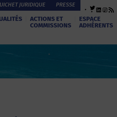
UICHET JURIDIQUE
PRESSE
Twitter
LinkedI
Inst
R
F
UALITÉS
ACTIONS ET
ESPACE
COMMISSIONS
ADHÉRENTS