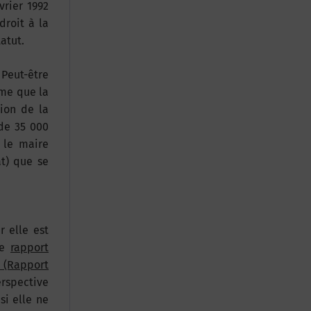
vrier 1992
droit à la
atut.
 Peut-être
ême que la
ion de la
de 35 000
 le maire
t) que se
r elle est
le
rapport
n (Rapport
erspective
si elle ne