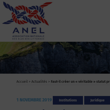
Aller
au
contenu
ANEL
Accueil
>
Actualités
>
Faut-il créer un « véritable » statut p
1 NOVEMBRE 2019
Institutions
Juridique