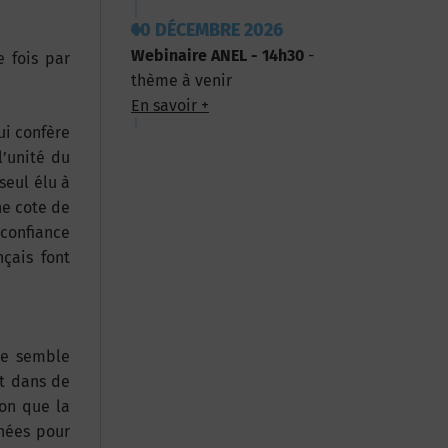
10 DÉCEMBRE 2026
Webinaire ANEL - 14h30
-
 fois par
thème à venir
En savoir +
ui confère
l’unité du
seul élu à
ne cote de
 confiance
çais font
re semble
st dans de
ion que la
nnées pour