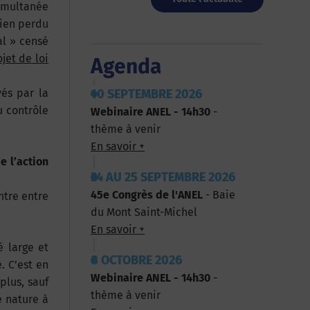
simultanée
rien perdu
al » censé
jet de loi
Agenda
10 SEPTEMBRE 2026
yés par la
u contrôle
Webinaire ANEL - 14h30
-
thème à venir
En savoir +
e l’action
24 AU 25 SEPTEMBRE 2026
45e Congrès de l'ANEL
- Baie
ntre entre
du Mont Saint-Michel
En savoir +
é large et
8 OCTOBRE 2026
. C’est en
Webinaire ANEL - 14h30
-
plus, sauf
thème à venir
e nature à