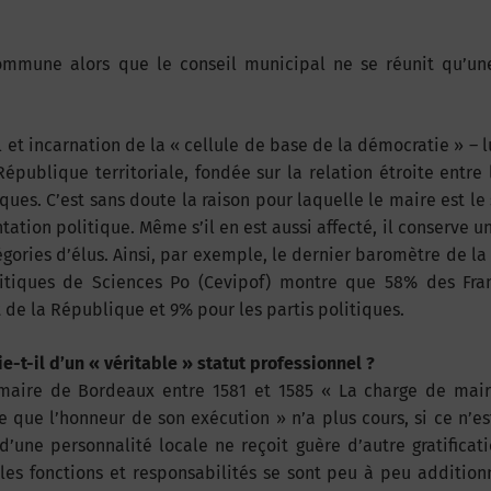
commune alors que le conseil municipal ne se réunit qu’une
l et incarnation de la « cellule de base de la démocratie » – l
épublique territoriale, fondée sur la relation étroite entre 
ues. C’est sans doute la raison pour laquelle le maire est le 
tation politique. Même s’il en est aussi affecté, il conserve u
gories d’élus. Ainsi, par exemple, le dernier baromètre de la
litiques de Sciences Po (Cevipof) montre que 58% des Fran
 de la République et 9% pour les partis politiques.
-t-il d’un « véritable » statut professionnel ?
maire de Bordeaux entre 1581 et 1585 « La charge de mai
re que l’honneur de son exécution » n’a plus cours, si ce n’e
’une personnalité locale ne reçoit guère d’autre gratificat
 les fonctions et responsabilités se sont peu à peu additio