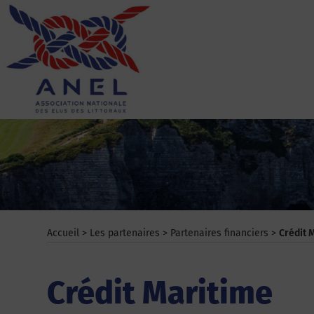
Aller
au
contenu
ANEL
Accueil
>
Les partenaires
>
Partenaires financiers
>
Crédit 
Crédit Maritime