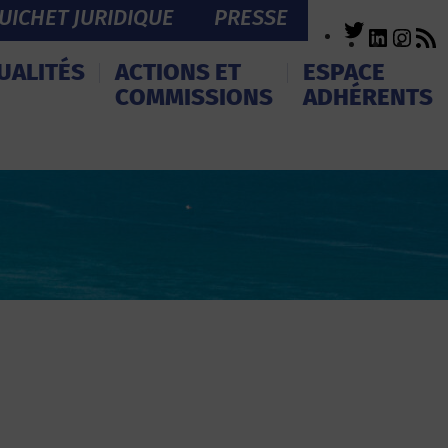
UICHET JURIDIQUE
PRESSE
Twitter
LinkedI
Inst
R
F
UALITÉS
ACTIONS ET
ESPACE
COMMISSIONS
ADHÉRENTS