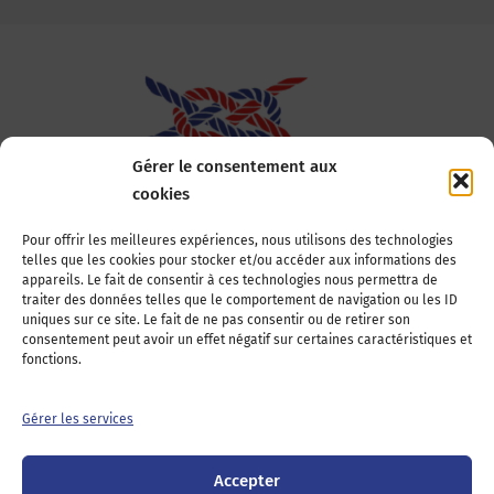
Gérer le consentement aux
cookies
Association Nationale des Elus des Littoraux
Pour offrir les meilleures expériences, nous utilisons des technologies
telles que les cookies pour stocker et/ou accéder aux informations des
22, boulevard de la Tour-Maubourg
appareils. Le fait de consentir à ces technologies nous permettra de
75007 Paris
traiter des données telles que le comportement de navigation ou les ID
Tél : 01 44 11 11 70
uniques sur ce site. Le fait de ne pas consentir ou de retirer son
consentement peut avoir un effet négatif sur certaines caractéristiques et
E-mail : anel-secretariat@anel.asso.fr
fonctions.
Devenez adhérents
Nous contacter
Presse
Gérer les services
Guichet juridique
Accepter
Twitter