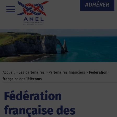
Aller
ADHÉRER
au
Menu
contenu
Accueil
>
Les partenaires
>
Partenaires financiers
>
Fédération
française des Télécoms
Fédération
française des