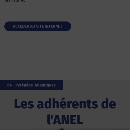
territoire.
ACCÉDER AU SITE INTERNET
64 - Pyrénées-Atlantiques
14 - Calvados
66 - Pyrénées-Orientales
85 - Vendée
17 - Charente-Maritime
56 - Morbihan
35 - Îlle-et-Vilaine
85 - Vendée
33 - Gironde
64 - Pyrénées-Atlantiques
Les adhérents de
l'ANEL