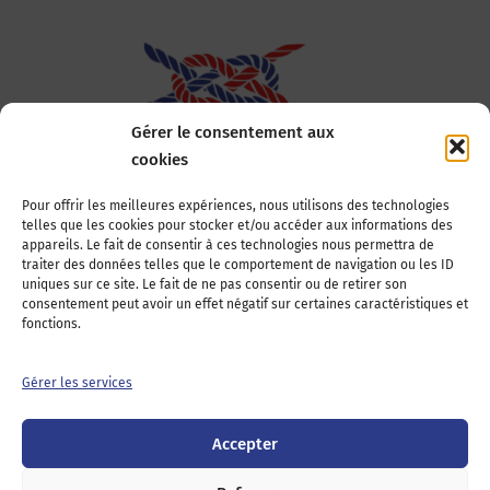
Gérer le consentement aux
cookies
Association Nationale des Elus des Littoraux
Pour offrir les meilleures expériences, nous utilisons des technologies
telles que les cookies pour stocker et/ou accéder aux informations des
22, boulevard de la Tour-Maubourg
appareils. Le fait de consentir à ces technologies nous permettra de
75007 Paris
traiter des données telles que le comportement de navigation ou les ID
Tél : 01 44 11 11 70
uniques sur ce site. Le fait de ne pas consentir ou de retirer son
consentement peut avoir un effet négatif sur certaines caractéristiques et
E-mail : anel-secretariat@anel.asso.fr
fonctions.
Devenez adhérents
Nous contacter
Presse
Gérer les services
Guichet juridique
Accepter
Twitter
LinkedIn
Instagram
RSS
Feed