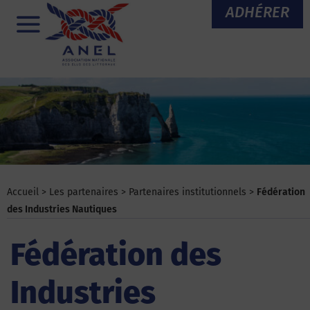
Aller
ADHÉRER
au
Menu
contenu
Accueil
>
Les partenaires
>
Partenaires institutionnels
>
Fédération
des Industries Nautiques
Fédération des
Industries