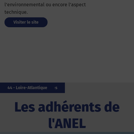
l’environnemental ou encore l’aspect
technique.
Visiter le site
50 - Manche
976 - Mayotte
33 - Gironde
17 - Charente-Maritime
85 - Vendée
06 - Alpes-Maritimes
17 - Charente-Maritime
64 - Pyrénées-Atlantiques
64 - Pyrénées-Atlantiques
44 - Loire-Atlantique
Les adhérents de
l'ANEL