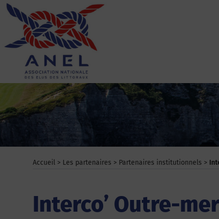
Aller
au
contenu
ANEL
Accueil
>
Les partenaires
>
Partenaires institutionnels
>
In
Interco’ Outre-me