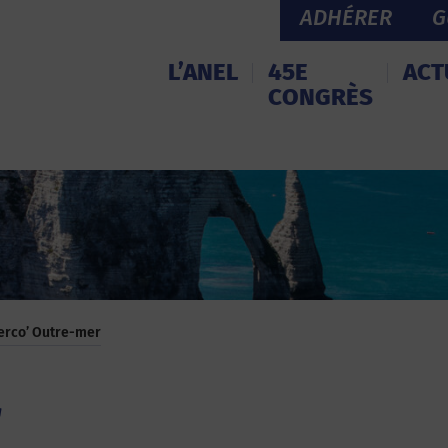
ADHÉRER
G
L’ANEL
45E
ACT
CONGRÈS
terco’ Outre-mer
r