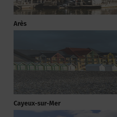
Arès
Cayeux-sur-Mer