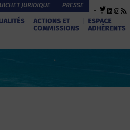
UICHET JURIDIQUE
PRESSE
Twitter
LinkedI
Inst
R
F
UALITÉS
ACTIONS ET
ESPACE
COMMISSIONS
ADHÉRENTS