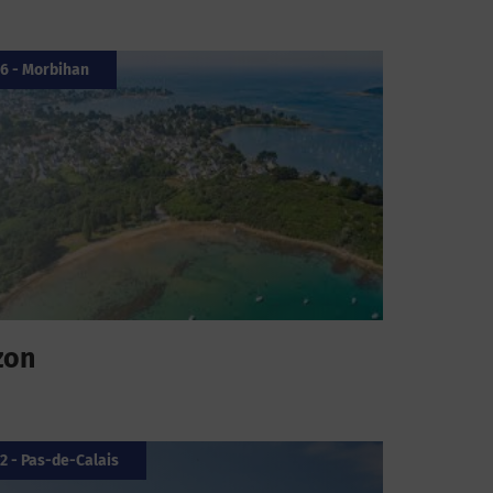
6 - Morbihan
zon
2 - Pas-de-Calais