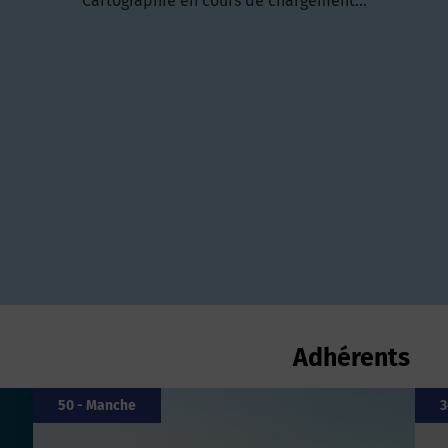
Cartographie en cours de chargement...
565 adhérents trouvés
50 - Manche
3