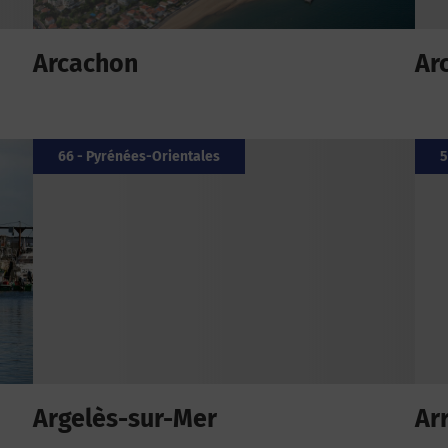
Arcachon
Ar
66 - Pyrénées-Orientales
5
Argelès-sur-Mer
Ar