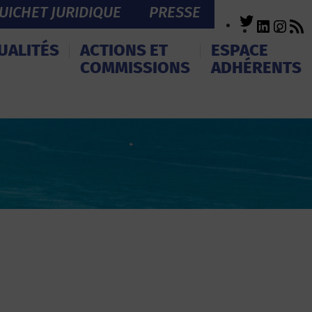
UICHET JURIDIQUE
PRESSE
Twitter
LinkedI
Inst
R
F
UALITÉS
ACTIONS ET
ESPACE
COMMISSIONS
ADHÉRENTS