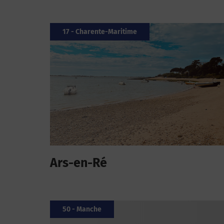
17 - Charente-Maritime
Ars-en-Ré
50 - Manche