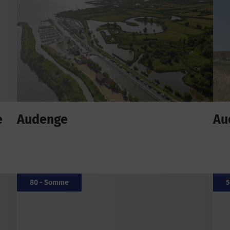
e
Audenge
Au
80 - Somme
5