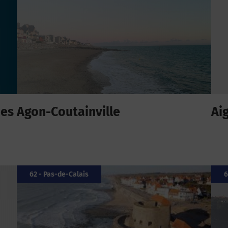
ues
Agon-Coutainville
Ai
62 - Pas-de-Calais
6