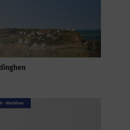
dinghen
6 - Morbihan