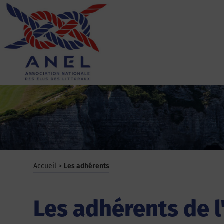
Aller
au
contenu
ANEL
Accueil
>
Les adhérents
Les adhérents de 