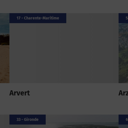
17 - Charente-Maritime
5
Arvert
Ar
33 - Gironde
6