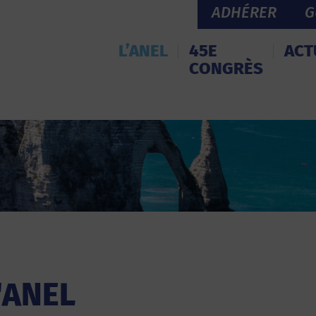
ADHÉRER
G
L’ANEL
45E
ACT
CONGRÈS
l'ANEL