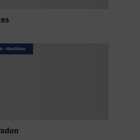
ces
6 - Morbihan
radon