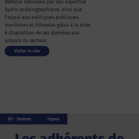
Défense nationale par son expertise
hydro-océanographique, ainsi que
l’appui aux politiques publiques
maritimes et littorales grâce à la mise
à disposition de ses données aux
acteurs du secteur.
Visiter le site
64 - Pyrénées-Atlantiques
85 - Vendée
20 - Corse
85 - Vendée
64 - Pyrénées-Atlantiques
14 - Calvados
972 - Martinique
20 - Corse
14 - Calvados
80 - Somme