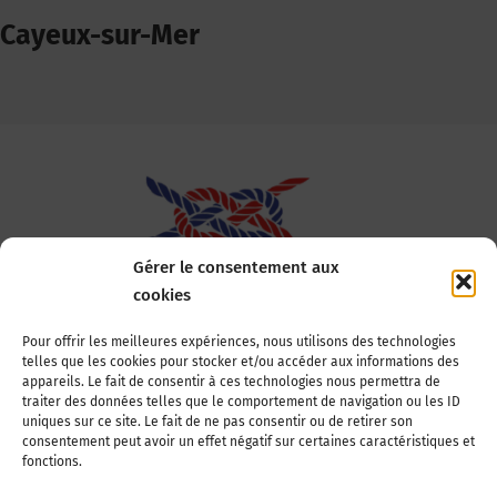
Cayeux-sur-Mer
Gérer le consentement aux
cookies
Association Nationale des Elus des Littoraux
Pour offrir les meilleures expériences, nous utilisons des technologies
telles que les cookies pour stocker et/ou accéder aux informations des
22, boulevard de la Tour-Maubourg
appareils. Le fait de consentir à ces technologies nous permettra de
75007 Paris
traiter des données telles que le comportement de navigation ou les ID
Tél : 01 44 11 11 70
uniques sur ce site. Le fait de ne pas consentir ou de retirer son
consentement peut avoir un effet négatif sur certaines caractéristiques et
E-mail : anel-secretariat@anel.asso.fr
fonctions.