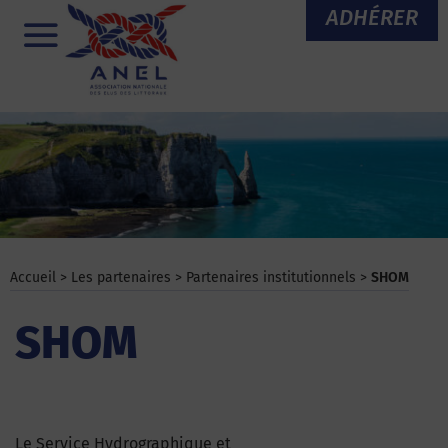
Aller
ADHÉRER
au
Menu
contenu
Accueil
>
Les partenaires
>
Partenaires institutionnels
>
SHOM
SHOM
Le Service Hydrographique et