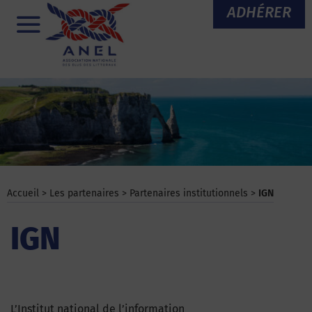
Aller
ADHÉRER
au
Menu
contenu
Accueil
>
Les partenaires
>
Partenaires institutionnels
>
IGN
IGN
L’Institut national de l’information