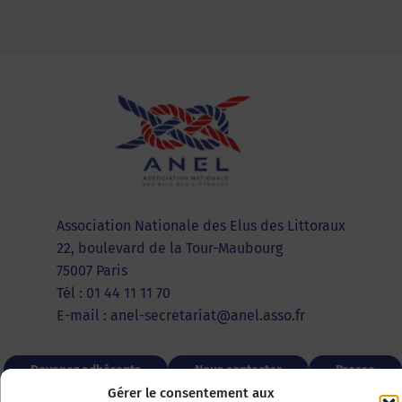
Association Nationale des Elus des Littoraux
22, boulevard de la Tour-Maubourg
75007 Paris
Tél : 01 44 11 11 70
E-mail : anel-secretariat@anel.asso.fr
Devenez adhérents
Nous contacter
Presse
Gérer le consentement aux
Guichet juridique