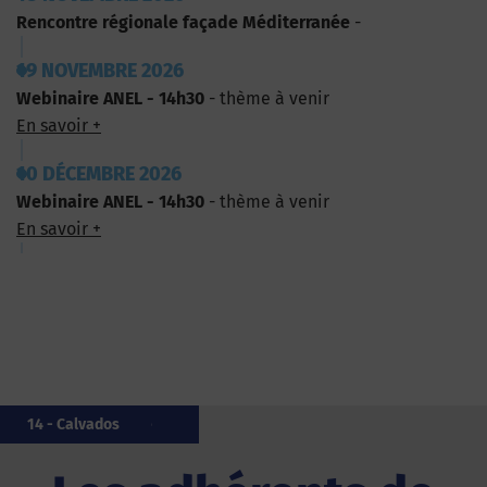
Rencontre régionale façade Méditerranée
-
19 NOVEMBRE 2026
Webinaire ANEL - 14h30
- thème à venir
En savoir +
10 DÉCEMBRE 2026
Webinaire ANEL - 14h30
- thème à venir
En savoir +
976 - Mayotte
20 - Corse
50 - Manche
44 - Loire-Atlantique
35 - Îlle-et-Vilaine
80 - Somme
56 - Morbihan
20 - Corse
29 - Finistère
14 - Calvados