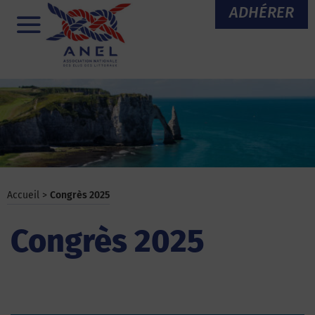
Aller
ADHÉRER
au
Menu
contenu
Accueil
>
Congrès 2025
Congrès 2025