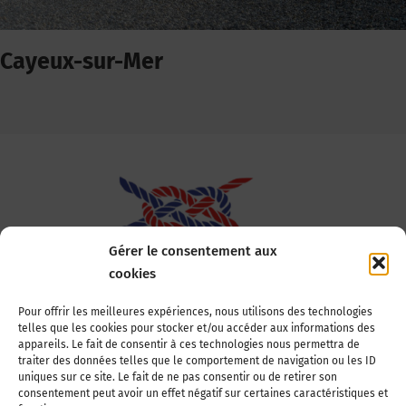
Cayeux-sur-Mer
Gérer le consentement aux
cookies
Association Nationale des Elus des Littoraux
Pour offrir les meilleures expériences, nous utilisons des technologies
telles que les cookies pour stocker et/ou accéder aux informations des
22, boulevard de la Tour-Maubourg
appareils. Le fait de consentir à ces technologies nous permettra de
75007 Paris
traiter des données telles que le comportement de navigation ou les ID
Tél : 01 44 11 11 70
uniques sur ce site. Le fait de ne pas consentir ou de retirer son
consentement peut avoir un effet négatif sur certaines caractéristiques et
E-mail : anel-secretariat@anel.asso.fr