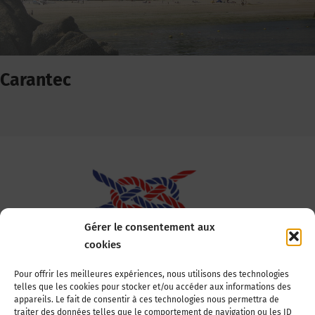
Carantec
Gérer le consentement aux
cookies
Association Nationale des Elus des Littoraux
Pour offrir les meilleures expériences, nous utilisons des technologies
telles que les cookies pour stocker et/ou accéder aux informations des
22, boulevard de la Tour-Maubourg
appareils. Le fait de consentir à ces technologies nous permettra de
75007 Paris
traiter des données telles que le comportement de navigation ou les ID