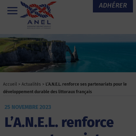
Aller
ADHÉRER
au
Menu
contenu
Accueil
>
Actualités
>
L’A.N.E.L. renforce ses partenariats pour le
développement durable des littoraux français
25 NOVEMBRE 2023
L’A.N.E.L. renforce