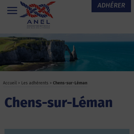
Aller
ADHÉRER
au
Menu
contenu
Accueil
>
Les adhérents
>
Chens-sur-Léman
Chens-sur-Léman