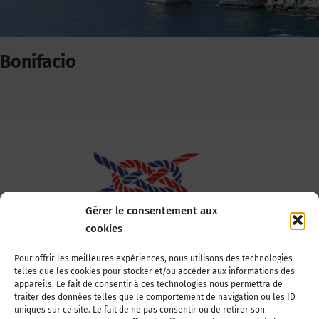
Bonifacio
Gérer le consentement aux
cookies
Association Nationale des Elus des Littoraux
Pour offrir les meilleures expériences, nous utilisons des technologies
telles que les cookies pour stocker et/ou accéder aux informations des
22, boulevard de la Tour-Maubourg
appareils. Le fait de consentir à ces technologies nous permettra de
75007 Paris
traiter des données telles que le comportement de navigation ou les ID
Tél : 01 44 11 11 70
uniques sur ce site. Le fait de ne pas consentir ou de retirer son