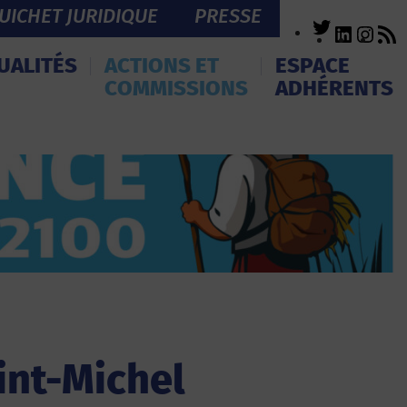
UICHET JURIDIQUE
PRESSE
Twitter
LinkedI
Inst
R
F
UALITÉS
ACTIONS ET
ESPACE
COMMISSIONS
ADHÉRENTS
int-Michel