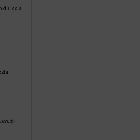
in du mois
t du
www.ot-