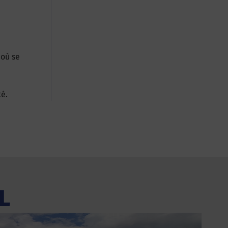
 où se
té.
L