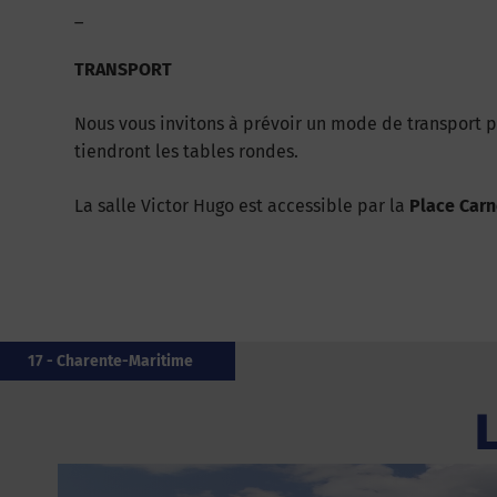
_
TRANSPORT
Nous vous invitons à prévoir un mode de transport 
tiendront les tables rondes.
La salle Victor Hugo est accessible par la
Place Carn
976 - Mayotte
14 - Calvados
66 - Pyrénées-Orientales
33 - Gironde
33 - Gironde
85 - Vendée
33 - Gironde
29 - Finistère
62 - Pas-de-Calais
17 - Charente-Maritime