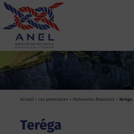
Aller
au
contenu
ANEL
Accueil
>
Les partenaires
>
Partenaires financiers
>
Teréga
Teréga