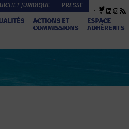
UICHET JURIDIQUE
PRESSE
Twitter
LinkedI
Inst
R
F
UALITÉS
ACTIONS ET
ESPACE
COMMISSIONS
ADHÉRENTS