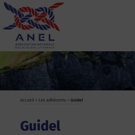
Aller
au
contenu
ANEL
Accueil
>
Les adhérents
>
Guidel
Guidel