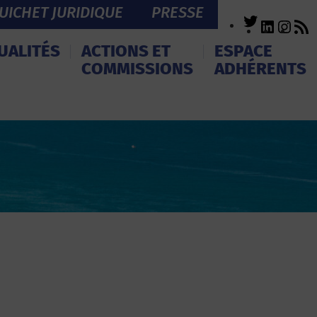
UICHET JURIDIQUE
PRESSE
Twitter
LinkedI
Inst
R
F
UALITÉS
ACTIONS ET
ESPACE
COMMISSIONS
ADHÉRENTS