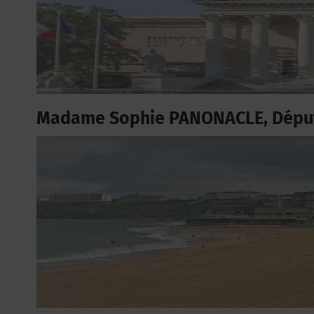
Madame Sophie PANONACLE, Déput