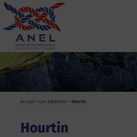
Aller
au
contenu
ANEL
Accueil
>
Les adhérents
>
Hourtin
Hourtin