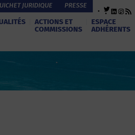
UICHET JURIDIQUE
PRESSE
Twitter
LinkedI
Inst
R
F
UALITÉS
ACTIONS ET
ESPACE
COMMISSIONS
ADHÉRENTS