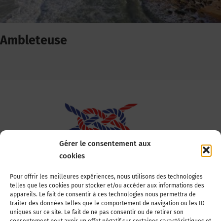
Ambleteuse
Gérer le consentement aux
cookies
Association Nationale des Elus des Littoraux
Pour offrir les meilleures expériences, nous utilisons des technologies
telles que les cookies pour stocker et/ou accéder aux informations des
22, boulevard de la Tour-Maubourg
appareils. Le fait de consentir à ces technologies nous permettra de
75007 Paris
traiter des données telles que le comportement de navigation ou les ID
Tél : 01 44 11 11 70
uniques sur ce site. Le fait de ne pas consentir ou de retirer son