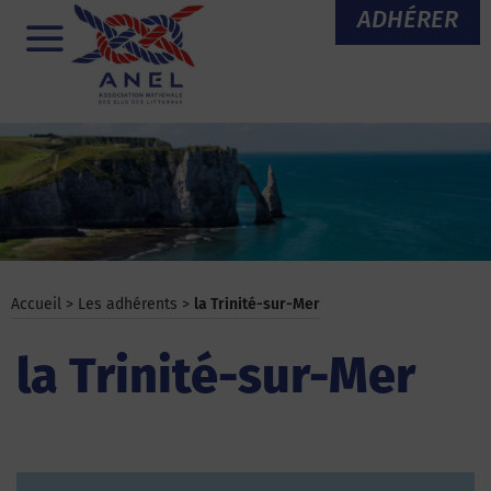
Aller
ADHÉRER
au
Menu
contenu
Accueil
>
Les adhérents
>
la Trinité-sur-Mer
la Trinité-sur-Mer