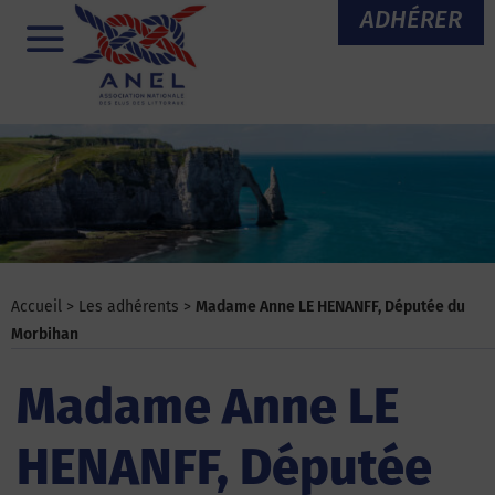
Aller
ADHÉRER
au
Menu
contenu
Accueil
>
Les adhérents
>
Madame Anne LE HENANFF, Députée du
Morbihan
Madame Anne LE
HENANFF, Députée