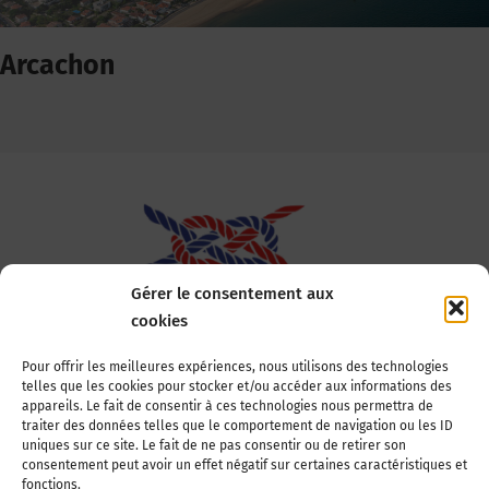
Arcachon
Gérer le consentement aux
cookies
Association Nationale des Elus des Littoraux
Pour offrir les meilleures expériences, nous utilisons des technologies
telles que les cookies pour stocker et/ou accéder aux informations des
22, boulevard de la Tour-Maubourg
appareils. Le fait de consentir à ces technologies nous permettra de
75007 Paris
traiter des données telles que le comportement de navigation ou les ID
Tél : 01 44 11 11 70
uniques sur ce site. Le fait de ne pas consentir ou de retirer son
consentement peut avoir un effet négatif sur certaines caractéristiques et
E-mail : anel-secretariat@anel.asso.fr
fonctions.