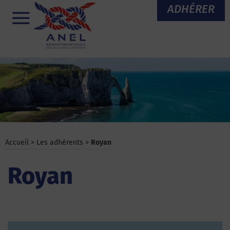
Aller
ADHÉRER
au
Menu
contenu
Accueil
>
Les adhérents
>
Royan
Royan