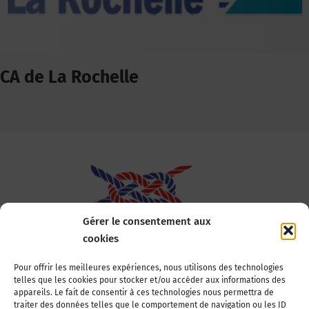
CA de La Rochelle
Gérer le consentement aux
cookies
Association Nationale des Elus des Littoraux
Pour offrir les meilleures expériences, nous utilisons des technologies
telles que les cookies pour stocker et/ou accéder aux informations des
22, boulevard de la Tour-Maubourg
appareils. Le fait de consentir à ces technologies nous permettra de
75007 Paris
traiter des données telles que le comportement de navigation ou les ID