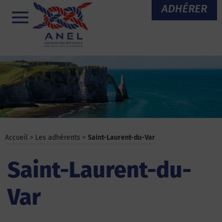
Aller
ADHÉRER
au
Menu
contenu
Accueil
>
Les adhérents
>
Saint-Laurent-du-Var
Saint-Laurent-du-
Var