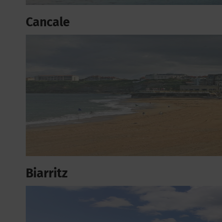
Cancale
Biarritz