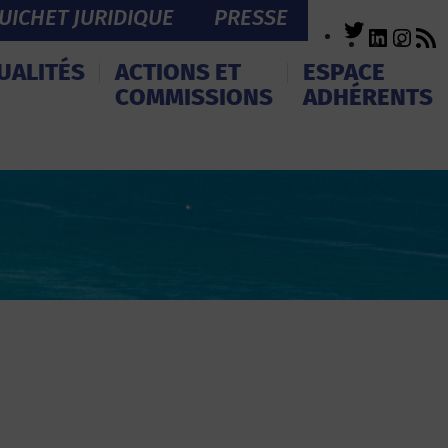
UICHET JURIDIQUE
PRESSE
Twitter
LinkedI
Inst
R
F
UALITÉS
ACTIONS ET
ESPACE
COMMISSIONS
ADHÉRENTS