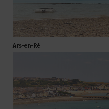
Ars-en-Ré