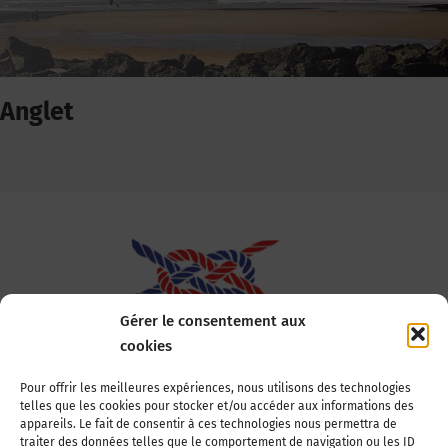
Anglet
Gérer le consentement aux
cookies
Association Nationale des Elus des Littoraux
Pour offrir les meilleures expériences, nous utilisons des technologies
telles que les cookies pour stocker et/ou accéder aux informations des
22, boulevard de la Tour-Maubourg
appareils. Le fait de consentir à ces technologies nous permettra de
75007 Paris
traiter des données telles que le comportement de navigation ou les ID