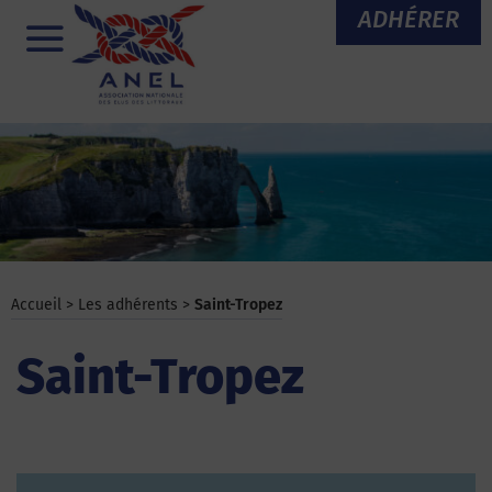
Aller
ADHÉRER
au
Menu
contenu
Accueil
>
Les adhérents
>
Saint-Tropez
Saint-Tropez