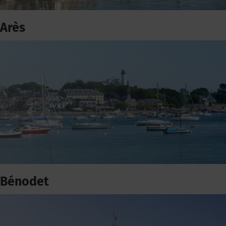
Arès
Bénodet