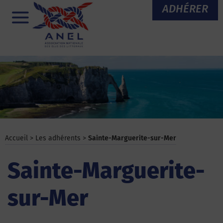
Aller
ADHÉRER
au
Menu
contenu
Accueil
>
Les adhérents
>
Sainte-Marguerite-sur-Mer
Sainte-Marguerite-
sur-Mer