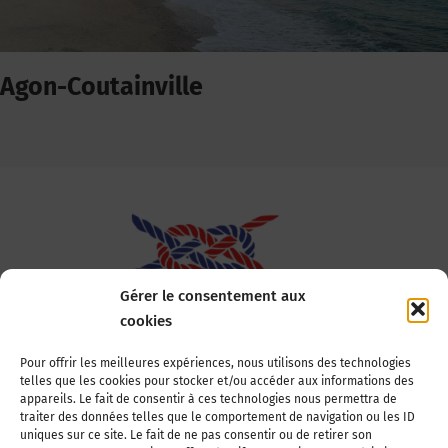
Agon-Coutainville
Gérer le consentement aux
cookies
Association Nationale des Elus des Littoraux
Pour offrir les meilleures expériences, nous utilisons des technologies
telles que les cookies pour stocker et/ou accéder aux informations des
22, boulevard de la Tour-Maubourg
appareils. Le fait de consentir à ces technologies nous permettra de
75007 Paris
traiter des données telles que le comportement de navigation ou les ID
Tél : 01 44 11 11 70
uniques sur ce site. Le fait de ne pas consentir ou de retirer son