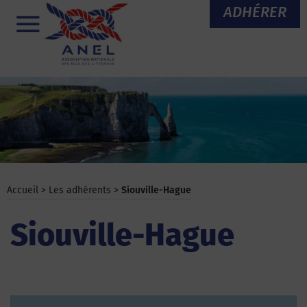
Aller
ADHÉRER
au
Menu
contenu
Accueil
>
Les adhérents
>
Siouville-Hague
Siouville-Hague