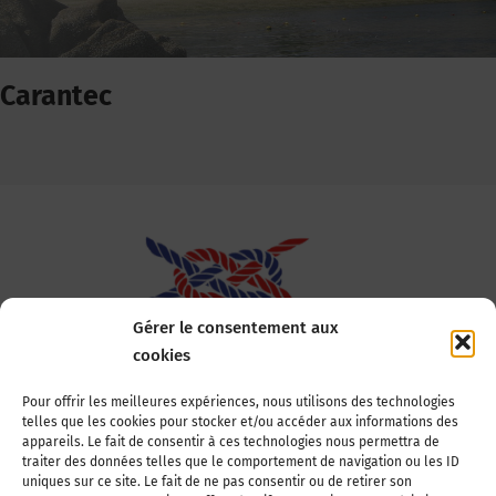
Carantec
Gérer le consentement aux
cookies
Association Nationale des Elus des Littoraux
Pour offrir les meilleures expériences, nous utilisons des technologies
telles que les cookies pour stocker et/ou accéder aux informations des
22, boulevard de la Tour-Maubourg
appareils. Le fait de consentir à ces technologies nous permettra de
75007 Paris
traiter des données telles que le comportement de navigation ou les ID
Tél : 01 44 11 11 70
uniques sur ce site. Le fait de ne pas consentir ou de retirer son