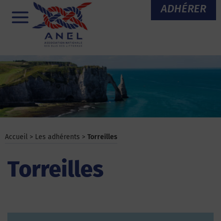
Aller
ADHÉRER
au
Menu
contenu
Accueil
>
Les adhérents
>
Torreilles
Torreilles