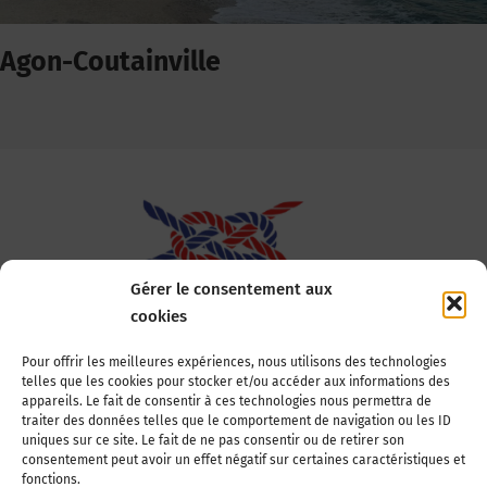
Agon-Coutainville
Gérer le consentement aux
cookies
Association Nationale des Elus des Littoraux
Pour offrir les meilleures expériences, nous utilisons des technologies
telles que les cookies pour stocker et/ou accéder aux informations des
22, boulevard de la Tour-Maubourg
appareils. Le fait de consentir à ces technologies nous permettra de
75007 Paris
traiter des données telles que le comportement de navigation ou les ID
Tél : 01 44 11 11 70
uniques sur ce site. Le fait de ne pas consentir ou de retirer son
consentement peut avoir un effet négatif sur certaines caractéristiques et
E-mail : anel-secretariat@anel.asso.fr
fonctions.