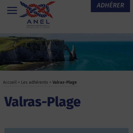
Aller
ADHÉRER
au
Menu
contenu
Accueil
>
Les adhérents
>
Valras-Plage
Valras-Plage