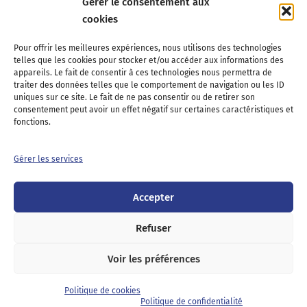
Gérer le consentement aux
cookies
Association Nationale des Elus des Littoraux
Pour offrir les meilleures expériences, nous utilisons des technologies
telles que les cookies pour stocker et/ou accéder aux informations des
22, boulevard de la Tour-Maubourg
appareils. Le fait de consentir à ces technologies nous permettra de
75007 Paris
traiter des données telles que le comportement de navigation ou les ID
Tél : 01 44 11 11 70
uniques sur ce site. Le fait de ne pas consentir ou de retirer son
consentement peut avoir un effet négatif sur certaines caractéristiques et
E-mail : anel-secretariat@anel.asso.fr
fonctions.
Devenez adhérents
Nous contacter
Presse
Gérer les services
Guichet juridique
Accepter
Twitter
LinkedIn
Instagram
RSS
Feed
Refuser
Voir les préférences
Mentions
Politique de cookies
Politique de
légales
(UE)
confidentialité
Politique de cookies
Politique de confidentialité