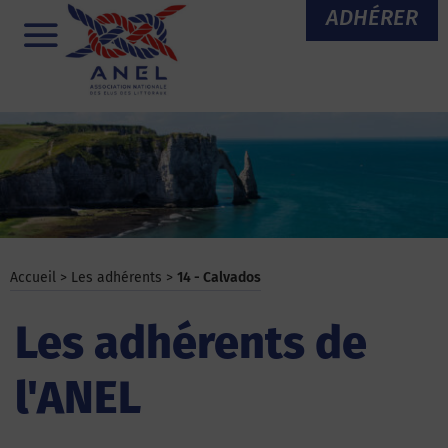
Aller
ADHÉRER
au
Menu
contenu
Accueil
>
Les adhérents
>
14 - Calvados
Les adhérents de
l'ANEL