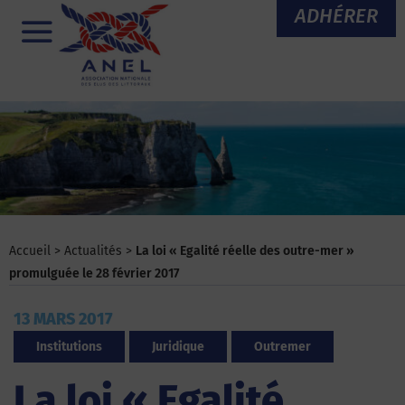
Aller
ADHÉRER
au
Menu
contenu
Accueil
>
Actualités
>
La loi « Egalité réelle des outre-mer »
promulguée le 28 février 2017
13 MARS 2017
Institutions
Juridique
Outremer
La loi « Egalité