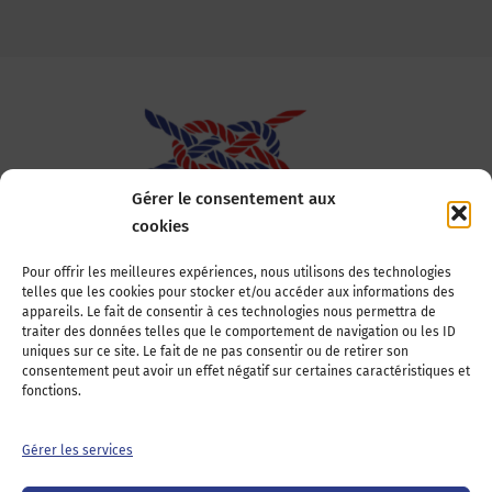
Gérer le consentement aux
cookies
Association Nationale des Elus des Littoraux
Pour offrir les meilleures expériences, nous utilisons des technologies
telles que les cookies pour stocker et/ou accéder aux informations des
22, boulevard de la Tour-Maubourg
appareils. Le fait de consentir à ces technologies nous permettra de
75007 Paris
traiter des données telles que le comportement de navigation ou les ID
Tél : 01 44 11 11 70
uniques sur ce site. Le fait de ne pas consentir ou de retirer son
consentement peut avoir un effet négatif sur certaines caractéristiques et
E-mail : anel-secretariat@anel.asso.fr
fonctions.
Devenez adhérents
Nous contacter
Presse
Gérer les services
Guichet juridique