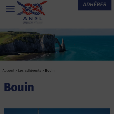
Aller
ADHÉRER
au
Menu
contenu
Accueil
>
Les adhérents
>
Bouin
Bouin