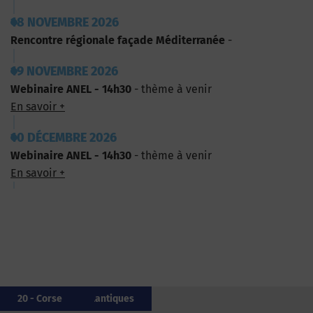
18 NOVEMBRE 2026
Rencontre régionale façade Méditerranée
-
19 NOVEMBRE 2026
Webinaire ANEL - 14h30
- thème à venir
En savoir +
10 DÉCEMBRE 2026
Webinaire ANEL - 14h30
- thème à venir
En savoir +
85 - Vendée
20 - Corse
56 - Morbihan
85 - Vendée
33 - Gironde
17 - Charente-Maritime
85 - Vendée
64 - Pyrénées-Atlantiques
14 - Calvados
20 - Corse