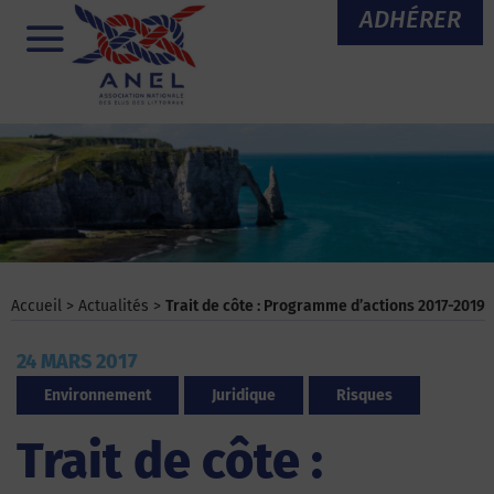
Aller
ADHÉRER
au
Menu
contenu
Accueil
>
Actualités
>
Trait de côte : Programme d’actions 2017-2019
24 MARS 2017
Environnement
Juridique
Risques
Trait de côte :