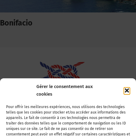
Bonifacio
Gérer le consentement aux
cookies
Association Nationale des Elus des Littoraux
Pour offrir les meilleures expériences, nous utilisons des technologies
telles que les cookies pour stocker et/ou accéder aux informations des
22, boulevard de la Tour-Maubourg
appareils. Le fait de consentir à ces technologies nous permettra de
75007 Paris
traiter des données telles que le comportement de navigation ou les ID
Tél : 01 44 11 11 70
uniques sur ce site. Le fait de ne pas consentir ou de retirer son
consentement peut avoir un effet négatif sur certaines caractéristiques et