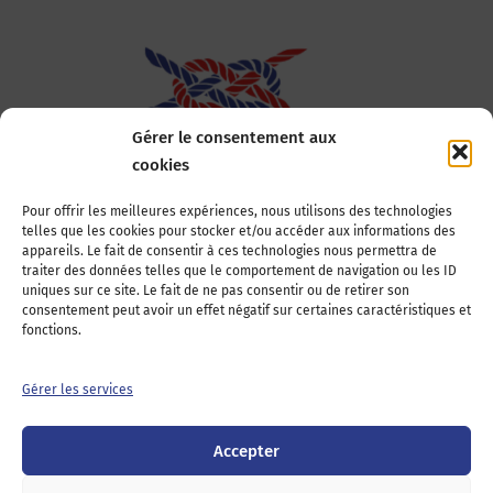
Gérer le consentement aux
cookies
Association Nationale des Elus des Littoraux
Pour offrir les meilleures expériences, nous utilisons des technologies
telles que les cookies pour stocker et/ou accéder aux informations des
22, boulevard de la Tour-Maubourg
appareils. Le fait de consentir à ces technologies nous permettra de
75007 Paris
traiter des données telles que le comportement de navigation ou les ID
Tél : 01 44 11 11 70
uniques sur ce site. Le fait de ne pas consentir ou de retirer son
consentement peut avoir un effet négatif sur certaines caractéristiques et
E-mail : anel-secretariat@anel.asso.fr
fonctions.
Devenez adhérents
Nous contacter
Presse
Gérer les services
Guichet juridique
Accepter
Twitter
LinkedIn
Instagram
RSS