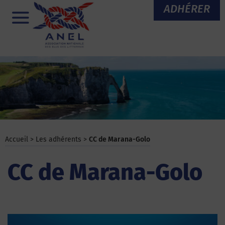
Aller
ADHÉRER
au
Menu
contenu
Accueil
>
Les adhérents
>
CC de Marana-Golo
CC de Marana-Golo