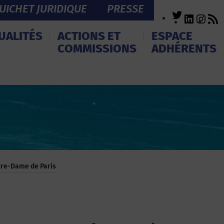
UICHET JURIDIQUE
PRESSE
Twitter
LinkedI
Inst
R
F
UALITÉS
ACTIONS ET
ESPACE
COMMISSIONS
ADHÉRENTS
otre-Dame de Paris