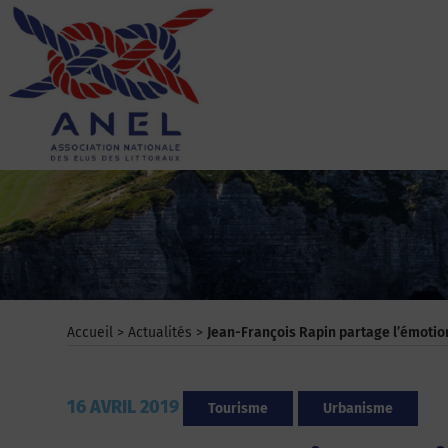
Aller
au
contenu
ANEL
Accueil
>
Actualités
>
Jean-François Rapin partage l’émotion
16 AVRIL 2019
Tourisme
Urbanisme