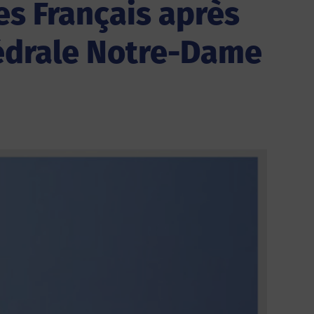
es Français après
thédrale Notre-Dame