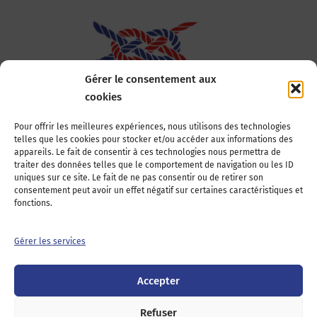
Gérer le consentement aux
cookies
Association Nationale des Elus des Littoraux
Pour offrir les meilleures expériences, nous utilisons des technologies
telles que les cookies pour stocker et/ou accéder aux informations des
22, boulevard de la Tour-Maubourg
appareils. Le fait de consentir à ces technologies nous permettra de
75007 Paris
traiter des données telles que le comportement de navigation ou les ID
Tél : 01 44 11 11 70
uniques sur ce site. Le fait de ne pas consentir ou de retirer son
consentement peut avoir un effet négatif sur certaines caractéristiques et
E-mail : anel-secretariat@anel.asso.fr
fonctions.
Devenez adhérents
Nous contacter
Presse
Gérer les services
Guichet juridique
Accepter
Twitter
LinkedIn
Instagram
RSS
Feed
Refuser