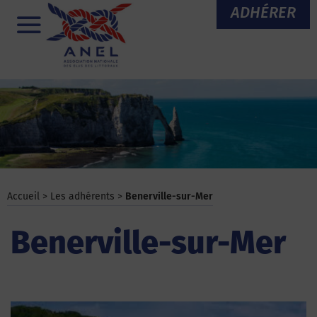
Aller
ADHÉRER
au
Menu
contenu
Accueil
>
Les adhérents
>
Benerville-sur-Mer
Benerville-sur-Mer