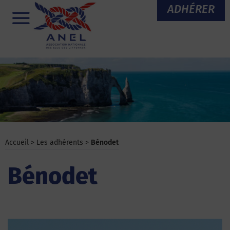
Aller
ADHÉRER
au
Menu
contenu
Accueil
>
Les adhérents
>
Bénodet
Bénodet