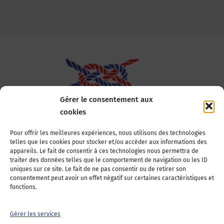
Gérer le consentement aux
cookies
Association Nationale des Elus des Littoraux
Pour offrir les meilleures expériences, nous utilisons des technologies
telles que les cookies pour stocker et/ou accéder aux informations des
22, boulevard de la Tour-Maubourg
appareils. Le fait de consentir à ces technologies nous permettra de
75007 Paris
traiter des données telles que le comportement de navigation ou les ID
Tél : 01 44 11 11 70
uniques sur ce site. Le fait de ne pas consentir ou de retirer son
consentement peut avoir un effet négatif sur certaines caractéristiques et
E-mail : anel-secretariat@anel.asso.fr
fonctions.
Devenez adhérents
Nous contacter
Presse
Gérer les services