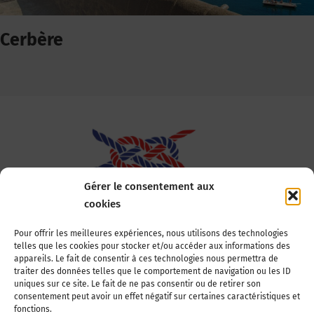
Cerbère
Gérer le consentement aux
cookies
Association Nationale des Elus des Littoraux
Pour offrir les meilleures expériences, nous utilisons des technologies
telles que les cookies pour stocker et/ou accéder aux informations des
22, boulevard de la Tour-Maubourg
appareils. Le fait de consentir à ces technologies nous permettra de
75007 Paris
traiter des données telles que le comportement de navigation ou les ID
Tél : 01 44 11 11 70
uniques sur ce site. Le fait de ne pas consentir ou de retirer son
consentement peut avoir un effet négatif sur certaines caractéristiques et
E-mail : anel-secretariat@anel.asso.fr
fonctions.