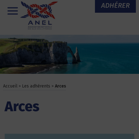
Aller
ADHÉRER
au
Menu
contenu
Accueil
>
Les adhérents
>
Arces
Arces