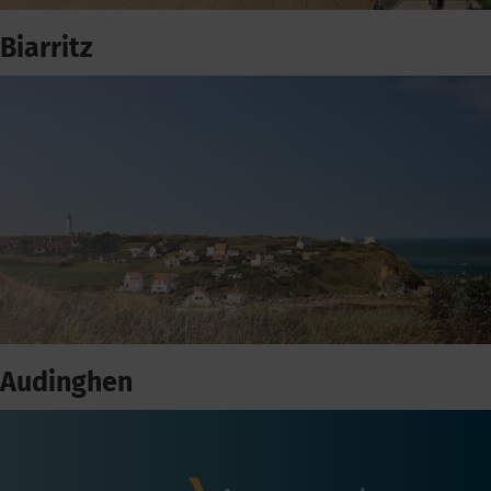
Biarritz
Audinghen