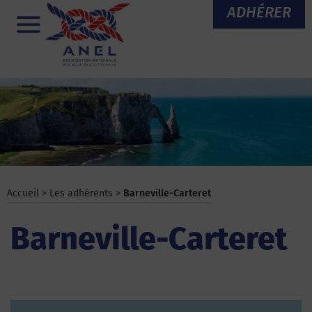
Aller
ADHÉRER
au
Menu
contenu
Accueil
>
Les adhérents
>
Barneville-Carteret
Barneville-Carteret