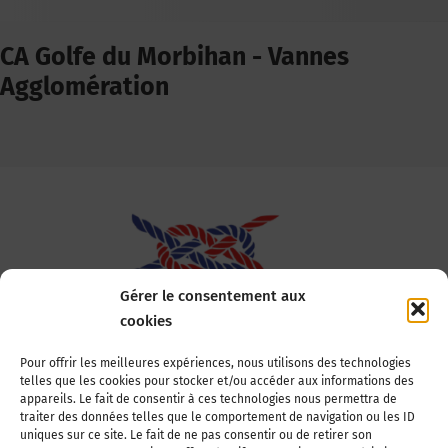
CA Golfe du Morbihan - Vannes
Agglomération
Gérer le consentement aux
cookies
Association Nationale des Elus des Littoraux
Pour offrir les meilleures expériences, nous utilisons des technologies
telles que les cookies pour stocker et/ou accéder aux informations des
22, boulevard de la Tour-Maubourg
appareils. Le fait de consentir à ces technologies nous permettra de
75007 Paris
traiter des données telles que le comportement de navigation ou les ID
Tél : 01 44 11 11 70
uniques sur ce site. Le fait de ne pas consentir ou de retirer son