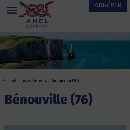
Aller
ADHÉRER
au
Menu
contenu
Accueil
>
Les adhérents
>
Bénouville (76)
Bénouville (76)