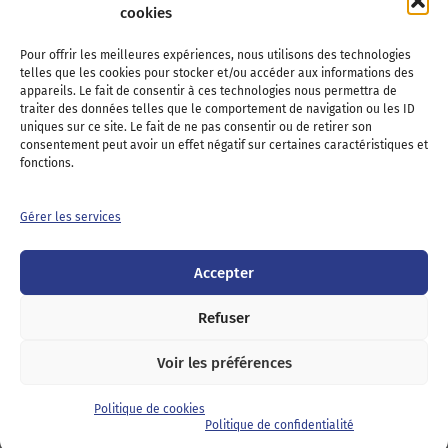
cookies
Association Nationale des Elus des Littoraux
Pour offrir les meilleures expériences, nous utilisons des technologies
telles que les cookies pour stocker et/ou accéder aux informations des
22, boulevard de la Tour-Maubourg
appareils. Le fait de consentir à ces technologies nous permettra de
75007 Paris
traiter des données telles que le comportement de navigation ou les ID
Tél : 01 44 11 11 70
uniques sur ce site. Le fait de ne pas consentir ou de retirer son
consentement peut avoir un effet négatif sur certaines caractéristiques et
E-mail : anel-secretariat@anel.asso.fr
fonctions.
Devenez adhérents
Nous contacter
Presse
Gérer les services
Guichet juridique
Accepter
Twitter
LinkedIn
Instagram
RSS
Feed
Refuser
Voir les préférences
Mentions
Politique de cookies
Politique de
légales
(UE)
confidentialité
Politique de cookies
Politique de confidentialité