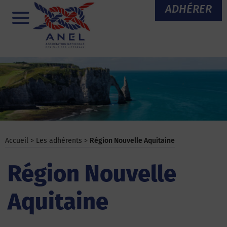
Aller
ADHÉRER
au
Menu
contenu
Accueil
>
Les adhérents
>
Région Nouvelle Aquitaine
Région Nouvelle
Aquitaine