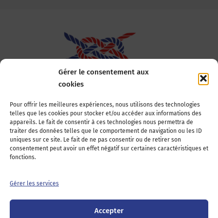
Gérer le consentement aux
cookies
Association Nationale des Elus des Littoraux
Pour offrir les meilleures expériences, nous utilisons des technologies
telles que les cookies pour stocker et/ou accéder aux informations des
22, boulevard de la Tour-Maubourg
appareils. Le fait de consentir à ces technologies nous permettra de
75007 Paris
traiter des données telles que le comportement de navigation ou les ID
Tél : 01 44 11 11 70
uniques sur ce site. Le fait de ne pas consentir ou de retirer son
consentement peut avoir un effet négatif sur certaines caractéristiques et
E-mail : anel-secretariat@anel.asso.fr
fonctions.
Devenez adhérents
Nous contacter
Presse
Gérer les services
Guichet juridique
Accepter
Twitter
LinkedIn
Instagram
RSS