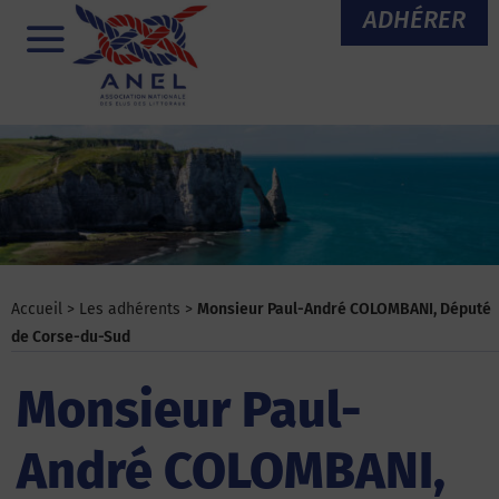
Aller
ADHÉRER
au
Menu
contenu
Accueil
>
Les adhérents
>
Monsieur Paul-André COLOMBANI, Député
de Corse-du-Sud
Monsieur Paul-
André COLOMBANI,