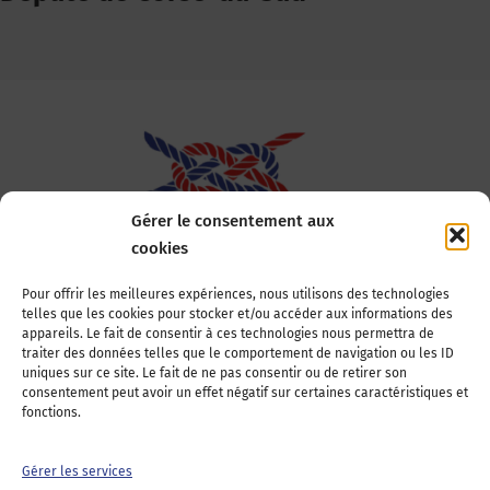
Gérer le consentement aux
cookies
Association Nationale des Elus des Littoraux
Pour offrir les meilleures expériences, nous utilisons des technologies
telles que les cookies pour stocker et/ou accéder aux informations des
22, boulevard de la Tour-Maubourg
appareils. Le fait de consentir à ces technologies nous permettra de
75007 Paris
traiter des données telles que le comportement de navigation ou les ID
Tél : 01 44 11 11 70
uniques sur ce site. Le fait de ne pas consentir ou de retirer son
consentement peut avoir un effet négatif sur certaines caractéristiques et
E-mail : anel-secretariat@anel.asso.fr
fonctions.
Devenez adhérents
Nous contacter
Presse
Gérer les services