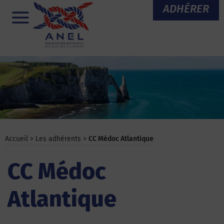
Aller
ADHÉRER
au
Menu
contenu
Accueil
>
Les adhérents
>
CC Médoc Atlantique
CC Médoc
Atlantique