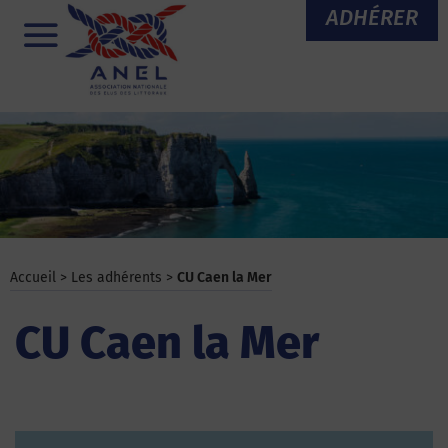
Aller
ADHÉRER
au
Menu
contenu
Accueil
>
Les adhérents
>
CU Caen la Mer
CU Caen la Mer