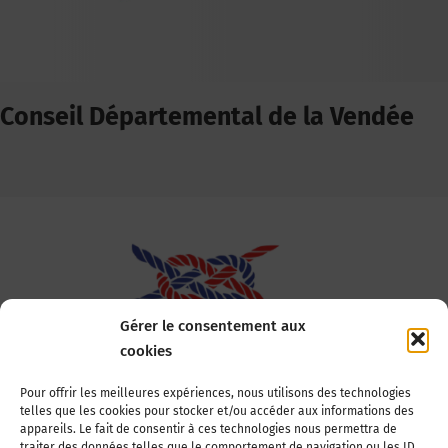
Conseil Départemental de la Vendée
Gérer le consentement aux
cookies
Association Nationale des Elus des Littoraux
Pour offrir les meilleures expériences, nous utilisons des technologies
telles que les cookies pour stocker et/ou accéder aux informations des
22, boulevard de la Tour-Maubourg
appareils. Le fait de consentir à ces technologies nous permettra de
75007 Paris
traiter des données telles que le comportement de navigation ou les ID