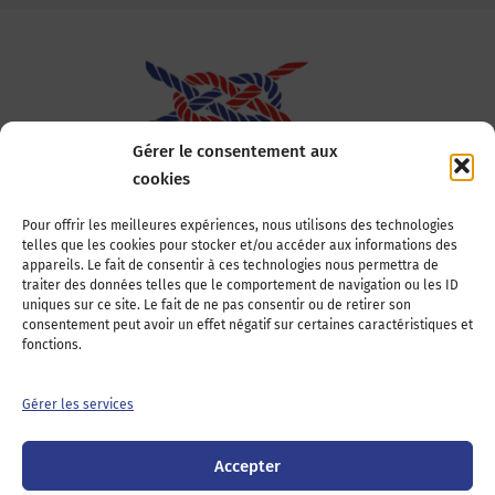
Gérer le consentement aux
cookies
Association Nationale des Elus des Littoraux
Pour offrir les meilleures expériences, nous utilisons des technologies
telles que les cookies pour stocker et/ou accéder aux informations des
22, boulevard de la Tour-Maubourg
appareils. Le fait de consentir à ces technologies nous permettra de
75007 Paris
traiter des données telles que le comportement de navigation ou les ID
Tél : 01 44 11 11 70
uniques sur ce site. Le fait de ne pas consentir ou de retirer son
consentement peut avoir un effet négatif sur certaines caractéristiques et
E-mail : anel-secretariat@anel.asso.fr
fonctions.
Devenez adhérents
Nous contacter
Presse
Gérer les services
Guichet juridique
Accepter
Twitter
LinkedIn
Instagram
RSS