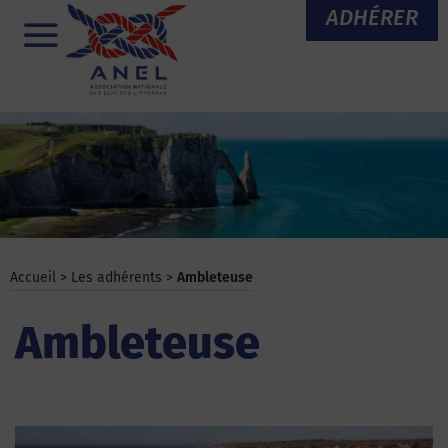
Aller
ADHÉRER
au
Menu
contenu
Accueil
>
Les adhérents
>
Ambleteuse
Ambleteuse