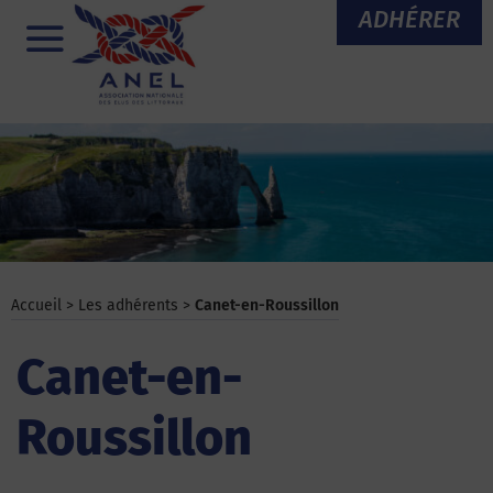
Aller
ADHÉRER
au
Menu
contenu
Accueil
>
Les adhérents
>
Canet-en-Roussillon
Canet-en-
Roussillon