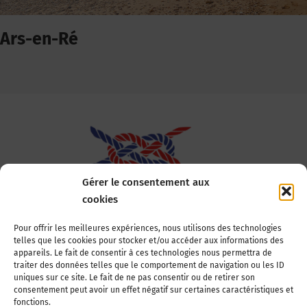
Ars-en-Ré
Gérer le consentement aux
cookies
Association Nationale des Elus des Littoraux
Pour offrir les meilleures expériences, nous utilisons des technologies
telles que les cookies pour stocker et/ou accéder aux informations des
22, boulevard de la Tour-Maubourg
appareils. Le fait de consentir à ces technologies nous permettra de
75007 Paris
traiter des données telles que le comportement de navigation ou les ID
Tél : 01 44 11 11 70
uniques sur ce site. Le fait de ne pas consentir ou de retirer son
consentement peut avoir un effet négatif sur certaines caractéristiques et
E-mail : anel-secretariat@anel.asso.fr
fonctions.