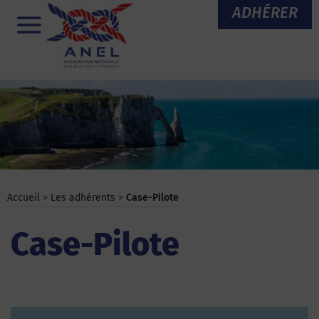
Aller
ADHÉRER
au
Menu
contenu
Accueil
>
Les adhérents
>
Case-Pilote
Case-Pilote