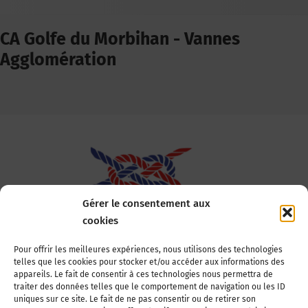
CA Golfe du Morbihan - Vannes
Agglomération
Gérer le consentement aux
cookies
Association Nationale des Elus des Littoraux
Pour offrir les meilleures expériences, nous utilisons des technologies
telles que les cookies pour stocker et/ou accéder aux informations des
22, boulevard de la Tour-Maubourg
appareils. Le fait de consentir à ces technologies nous permettra de
75007 Paris
traiter des données telles que le comportement de navigation ou les ID
Tél : 01 44 11 11 70
uniques sur ce site. Le fait de ne pas consentir ou de retirer son