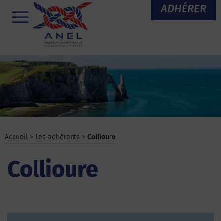
Aller
ADHÉRER
au
Menu
contenu
Accueil
>
Les adhérents
>
Collioure
Collioure