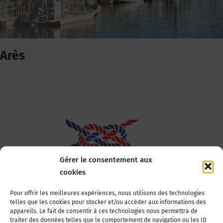
Arès
Gérer le consentement aux
cookies
Association Nationale des Elus des Littoraux
Pour offrir les meilleures expériences, nous utilisons des technologies
telles que les cookies pour stocker et/ou accéder aux informations des
22, boulevard de la Tour-Maubourg
appareils. Le fait de consentir à ces technologies nous permettra de
75007 Paris
traiter des données telles que le comportement de navigation ou les ID