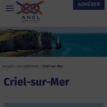
Aller
ADHÉRER
au
Menu
contenu
Accueil
>
Les adhérents
>
Criel-sur-Mer
Criel-sur-Mer