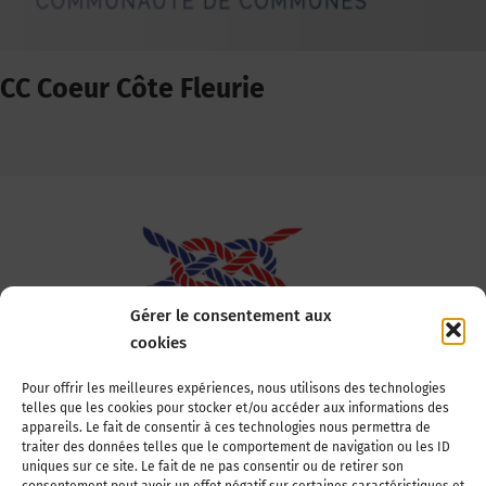
CC Coeur Côte Fleurie
Gérer le consentement aux
cookies
Association Nationale des Elus des Littoraux
Pour offrir les meilleures expériences, nous utilisons des technologies
telles que les cookies pour stocker et/ou accéder aux informations des
22, boulevard de la Tour-Maubourg
appareils. Le fait de consentir à ces technologies nous permettra de
75007 Paris
traiter des données telles que le comportement de navigation ou les ID
Tél : 01 44 11 11 70
uniques sur ce site. Le fait de ne pas consentir ou de retirer son