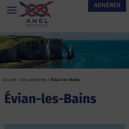
Aller
ADHÉRER
au
Menu
contenu
Accueil
>
Les adhérents
>
Évian-les-Bains
Évian-les-Bains