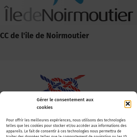
CC de l'ile de Noirmoutier
Gérer le consentement aux
cookies
Association Nationale des Elus des Littoraux
Pour offrir les meilleures expériences, nous utilisons des technologies
telles que les cookies pour stocker et/ou accéder aux informations des
22, boulevard de la Tour-Maubourg
appareils. Le fait de consentir à ces technologies nous permettra de
75007 Paris
traiter des données telles que le comportement de navigation ou les ID