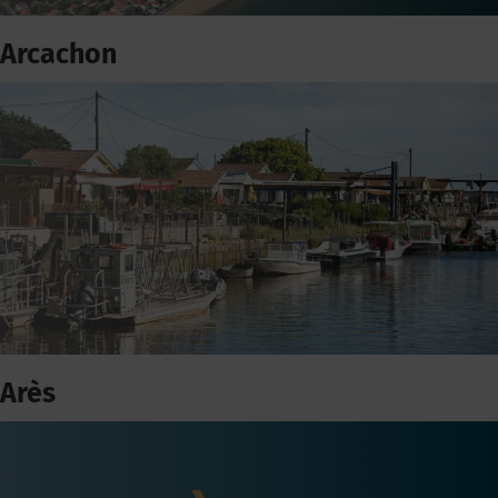
Arcachon
Arès