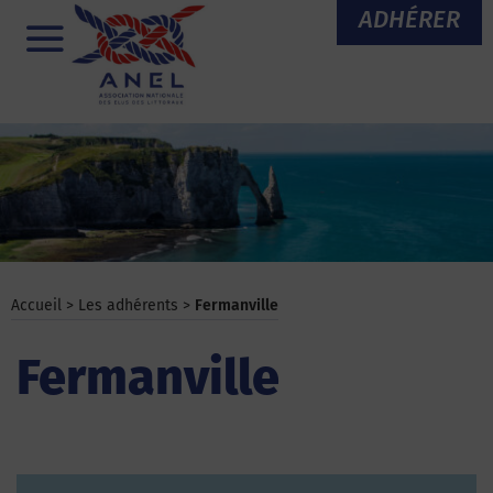
Aller
ADHÉRER
au
Menu
contenu
Accueil
>
Les adhérents
>
Fermanville
Fermanville