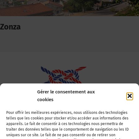
Zonza
Gérer le consentement aux
cookies
Association Nationale des Elus des Littoraux
Pour offrir les meilleures expériences, nous utilisons des technologies
telles que les cookies pour stocker et/ou accéder aux informations des
22, boulevard de la Tour-Maubourg
appareils. Le fait de consentir à ces technologies nous permettra de
75007 Paris
traiter des données telles que le comportement de navigation ou les ID
Tél : 01 44 11 11 70
uniques sur ce site. Le fait de ne pas consentir ou de retirer son