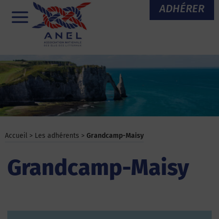
Aller
ADHÉRER
au
Menu
contenu
Accueil
>
Les adhérents
>
Grandcamp-Maisy
Grandcamp-Maisy