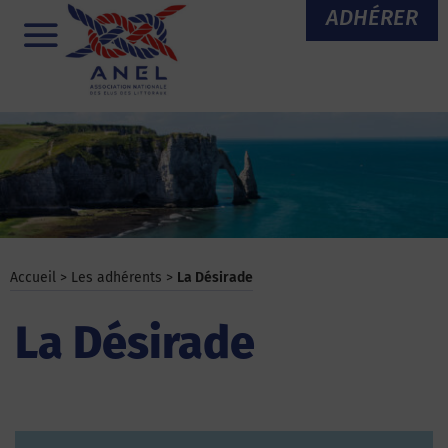
Aller
ADHÉRER
au
Menu
contenu
Accueil
>
Les adhérents
>
La Désirade
La Désirade