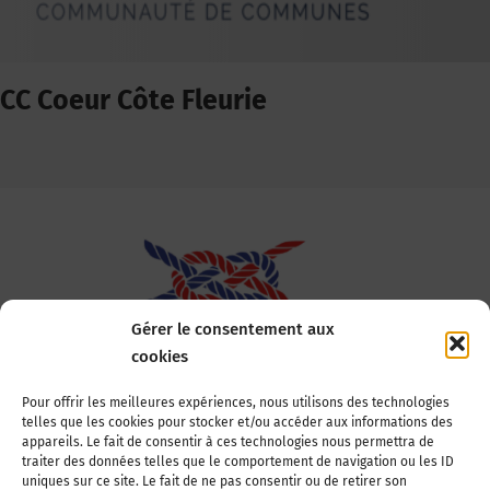
CC Coeur Côte Fleurie
Gérer le consentement aux
cookies
Association Nationale des Elus des Littoraux
Pour offrir les meilleures expériences, nous utilisons des technologies
telles que les cookies pour stocker et/ou accéder aux informations des
22, boulevard de la Tour-Maubourg
appareils. Le fait de consentir à ces technologies nous permettra de
75007 Paris
traiter des données telles que le comportement de navigation ou les ID
Tél : 01 44 11 11 70
uniques sur ce site. Le fait de ne pas consentir ou de retirer son